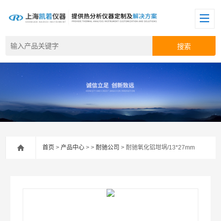
首页
>
产品中心
> >
耐驰公司
> 耐驰氧化铝坩埚/13*27mm