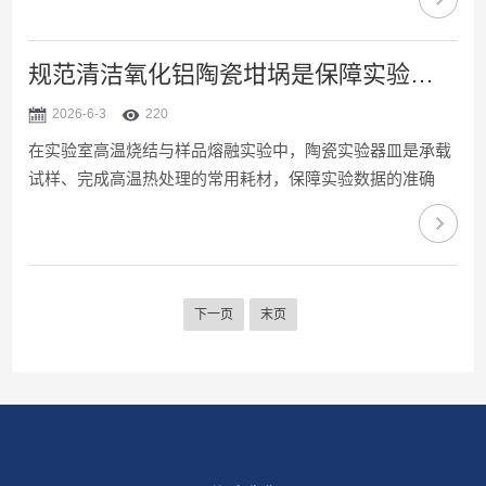
寿命的关键。一、规范化使用注意事项新坩埚启用前应进行
预处理，以去除吸附水分和加工残留应力，确保高温下结构
稳定。使用时须严格控制升降温速率，避免骤冷骤热导致热
规范清洁氧化铝陶瓷坩埚是保障实验数据准确性的关键
震开裂。装载样品量不宜超过容积的三分之二，为受热膨胀
2026-6-3
220
留有余量。化学相容性方面，氧化铝坩埚可耐受弱酸、弱碱
在实验室高温烧结与样品熔融实验中，陶瓷实验器皿是承载
和大多数有机溶剂，但应绝对避免与强碱物质及含氟盐接
试样、完成高温热处理的常用耗材，保障实验数据的准确
触，防止发生化...
性。氧化铝陶瓷坩埚耐高温、耐腐蚀，广泛应用于各类高温
实验场景。采用规范方式清洁氧化铝陶瓷坩埚，可有效去除
残留杂质，延长器皿使用寿命。以下是该器皿的正确清洗方
法。1、前期冷却预处理实验结束后不可直接清洗高温器
下一页
末页
皿，需将其放置于干燥耐热台面自然冷却至室温。骤然遇水
会导致器皿热胀冷缩开裂，冷却后轻轻刮除坩埚内部大块残
留试样与烧结废渣，减少后续清洗压力。2、干式初步清洁
使用软毛刷轻轻刷...