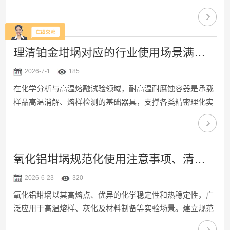
质虽稳定，却质地较软且价格昂贵，若存放不当易造成变
形、污染或机械损伤。因此，掌握铂金坩埚正确存放方法，
对延长其使用寿命和保障实验准确性至关重要。1、清洁干
燥处理：使用后的铂金坩埚必须清洗，先用稀酸(如1:1硝酸)
理清铂金坩埚对应的行业使用场景满足不同检测工序使用需求
煮沸去除残留物，再用去离子水反复冲洗，最后在洁净环境
2026-7-1
185
中烘干。严禁使用含卤素或还原性物质的清洗剂，避免铂表
在化学分析与高温熔融试验领域，耐高温耐腐蚀容器是承载
面发生反应或变色。存放前务必确认坩埚干燥，防止水分残
样品高温消解、熔样检测的基础器具，支撑各类精密理化实
留引发腐...
验开展。铂金坩埚凭借稳定的金属理化特性适配高温反应环
境，可完成多种固体样品前处理操作。理清铂金坩埚对应的
行业使用场景，能充分发挥铂金坩埚，满足不同检测工序的
使用需求。1、地质矿产检测行业地质实验室利用该容器熔
氧化铝坩埚规范化使用注意事项、清洗方法与日常养护方案
解岩石、矿石粉末样品，加入助熔剂高温熔融，破坏矿物内
2026-6-23
320
部晶格结构。熔融冷却后制成玻璃态熔片，用于元素含量分
氧化铝坩埚以其高熔点、优异的化学稳定性和热稳定性，广
析，耐受硅酸盐、氧化物高温熔蚀，不会引入杂质干扰矿物
泛应用于高温熔样、灰化及材料制备等实验场景。建立规范
元素检测结果...
的操作与养护体系，是保障实验结果准确性、延长坩埚使用