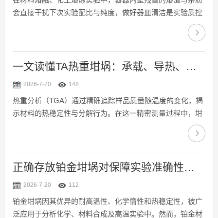
会直接干扰下次实验配比与纯度，做好器皿清洁是实验质控
的基础。液体坩埚作为盛放高温熔融物料的专用容器，内壁
易附着顽固残留物。遵循规范流程完成清洁作业，可有效去
除污渍杂质，液体坩埚能够保持洁净完好的状态，满足各类
高温熔炼实验的使用标准。1、降温冷却预处理实验结束后
一文读懂TA热重坩埚：承载、导热、防干扰完整作用原理
严禁立即清洗高温坩埚，需将其自然放置静置降温，待器皿
2026-7-20
148
温度降至室温后方可开展清洁工作。骤冷会导致坩埚材质热
热重分析（TGA）通过精确追踪样品质量随温度的变化，揭
胀冷缩，出现开裂、破损等问题。同时清理坩埚内残留的大
示材料的热稳定性与分解行为。在这一精密测量过程中，坩
块凝固物料，...
埚不仅是承载样品的容器，更是保障数据真实性的关键环
节。它的核心作用可概括为三个层面：可靠承载、高效导热
与有效防干扰。物理承载：为样品提供稳定平台坩埚的首要
任务是安全容纳样品，确保实验顺利进行。不同材质的坩埚
正确存放铂金坩埚对保障实验准确性至关重要
决定了其适用的温度范围与化学耐受性：铝坩埚因导热性
2026-7-20
112
好、成本适中，常用于600℃以下的高分子与有机物测试；
铂金坩埚因其优异的耐高温性、化学惰性和热稳定性，被广
氧化铝（陶瓷）坩埚耐高温且化学惰性，适用于1200℃以上
泛应用于分析化学、材料合成及高温实验中。然而，铂金材
的无机材...