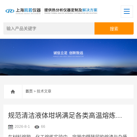
首页
> 技术文章
规范清洁液体坩埚满足各类高温熔炼实验的使用标准
2026-8-1
66
在材料熔融、化工熔炼实验中，容器内壁残留的熔渣与杂质