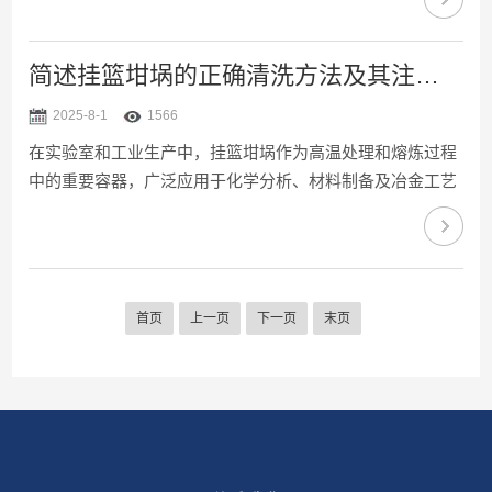
胶、食品及化妆品等软物质的黏弹性、流动行为与结构演变
研究。其轻质、导热快、耐腐蚀的特性使其成为高温或动态
扫描测试的理想选择。为确保测试精度与设备安全，必须遵
简述挂篮坩埚的正确清洗方法及其注意事项
循流变坩埚的科学规范使用步骤。第一步：选型匹配根据流
2025-8-1
1566
变仪型号（如TA、AntonPaar、ThermoHAAKE）选择匹配
在实验室和工业生产中，挂篮坩埚作为高温处理和熔炼过程
的铝盘坩埚，常见规格有8mm、25mm、35...
中的重要容器，广泛应用于化学分析、材料制备及冶金工艺
等领域。随着使用频率的增加，其内壁会积累残留物，影响
实验结果或产品质量。因此，定期进行清洗显得尤为重要。
本文将详细介绍挂篮坩埚的正确清洗方法及其注意事项。
一、常见污染物及适用清洗方法1、金属氧化物现象：在高
首页
上一页
下一页
末页
温下使用的坩埚，表面常附着一层金属氧化物，尤其是铁、
铜等金属的氧化物。清洗方法：可以使用稀盐酸（HCl）或
硝酸（HNO2）浸泡数小时至过夜，随后用去离子水冲洗干
净。若氧化...