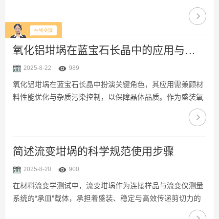
烧、灰化、X射线荧光分析（XRF）及贵金属处理等场景。
其耐温可达1600℃以上，具有优异的耐腐蚀性、绝缘性和化
学稳定性。然而，氧化铝陶瓷坩埚若使用和保养不当，易出
现开裂、污染或性能下降。科学的定期维护保养可显著延长
氧化铝坩埚在蓝宝石长晶中的应用与污染控制
其使用寿命，确保实验结果的准确性和安全性。一、使用后
2025-8-22
989
即时清洁冷却处理：实验结束后，应将氧化铝陶瓷坩埚置于
氧化铝坩埚在蓝宝石长晶中扮演关键角色，其应用需兼顾材
干燥器或石棉网上自然冷却至室温，严禁骤冷（如水冲或接
料性能优化与杂质污染控制，以保障晶体品质。作为盛装氧
触冷金属...
化铝熔体的核心容器，氧化铝坩埚凭借高熔点（2050℃）、
耐化学腐蚀性及热稳定性，成为泡生法、焰熔法等主流工艺
的选。然而，其应用面临两大核心挑战：杂质污染与热应力
损伤。杂质污染控制是核心难题。氧化铝坩埚在高温下可能
简述流变坩埚的科学规范使用步骤
释放微量氧化物，污染熔体。例如，钼、铱等金属坩埚在过
2025-8-20
900
热时会气化或氧化，析出物进入晶体形成散射中心，导致晶
在材料流变学测试中，流变坩埚作为连接样品与流变仪测量
体透光率下降。为此，行业采用多重防护策略：一是选用高
系统的“承皿”载体，承担着盛装、稳定与高效传递剪切力的
纯度原料...
关键角色。广泛应用于高分子熔体、聚合物溶液、涂料、凝