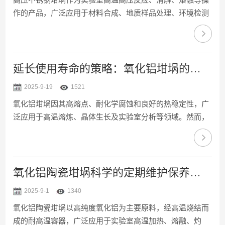
作的产品，广泛应用于材料合成、地质样品处理、环境检测
与核工业领域。其耐压、耐腐蚀、耐高温的特性，使其能在
数兆帕压力与数百摄氏度高温下安全运行。然而，在恶劣工
况下长期使用，高压不锈钢坩埚常出现密封失效、腐蚀穿
孔、变形卡死等问题。掌握科学诊断与高效解决方法，是确
延长使用寿命的策略：氧化铝坩埚的维护与保养指南
保安全、可靠的关键。1、密封不严，发生泄漏问题表现：
2025-9-19
1521
加热或加压过程中有蒸汽或液体从盖体缝隙溢出。原因与对
氧化铝坩埚因其高熔点、耐化学腐蚀和良好的热稳定性，广
策：密封圈老化：O型硅胶或氟橡胶圈长期受热易硬化、开
泛应用于高温熔炼、晶体生长及实验室分析等领域。然而，
裂，需定期检查...
不当使用和缺乏维护会显著缩短其寿命。本文从使用前准
备、操作规范、清洁存储及定期检查四方面，提供系统性保
养策略。一、使用前预处理：消除潜在损伤预烧结处理：新
坩埚使用前，需在低于最高使用温度200℃的条件下空烧2-3
氧化铝陶瓷坩埚科学的定期维护保养方法分享
小时，以去除加工残留应力及吸附水分，减少热震裂纹风
2025-9-1
1340
险。例如，实验室用氧化铝坩埚（最高温1800℃）建议先在
氧化铝陶瓷坩埚以高纯度氧化铝为主要原料，经高温烧结而
1600℃下预烧。表面检查：使用前需用放大镜观察内壁是否
成的耐高温容器，广泛应用于实验室高温加热、熔融、灼
有...