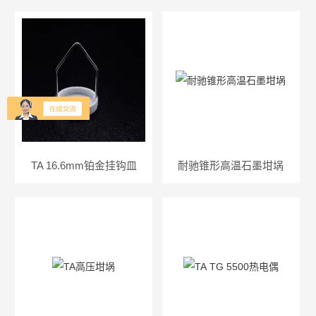
TA 16.6mm铂金挂钩皿
耐驰锥形高温石墨坩埚