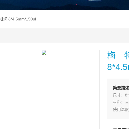
 8*4.5mm/150ul
梅
8*4.
简要描述
尺寸：8*
材料：三
使用温度：