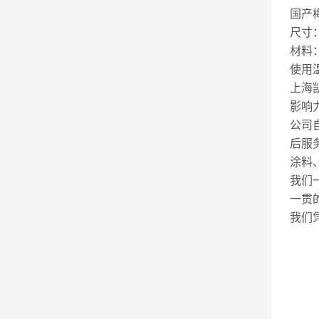
国产
尺寸：
材料
使用温
上海
影响
公司
后服
涂料
我们
一贯
我们