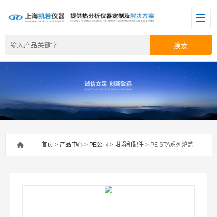
首页
>
产品中心
>
PE公司
>
坩埚和配件
> PE STA系列炉盖