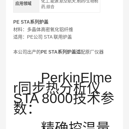
化工,能源,航空航天,制药/生物制
应用领域
药,综合
PE STA系列炉盖
材料：多晶体高密氧化铝纤维
适用：PE公司 STA 联用炉盖
本公司出产的
PE STA系列炉盖
适
配原厂仪器
PerkinElme
r同步热分析仪
STA 8000技术参
数：
精确控温量