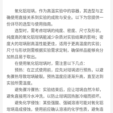
氧化铝坩埚，作为高温实验中的容器，其选型与正
确使用直接关系到实验的成败与安全。以下为您提供一
份详尽的选型与使用指南。
选型时，需考虑坩埚的纯度、密度、尺寸及形状。
纯度高的氧化铝坩埚能减少杂质对实验结果的影响；密
度大的坩埚耐高温性能更佳，适用于更高温度的实验；
尺寸与形状则需根据实验需求定制，确保样品能够充分
加热且易于取出。
在使用氧化铝坩埚时，需注意以下几点：
预热：在正式使用前，应先对坩埚进行预热，以避
免骤热导致坩埚破裂。预热温度应逐渐升高，直至达到
实验所需温度。
避免骤冷骤热：实验结束后，应让坩埚自然冷却，
避免直接用冷水冲洗，以防止坩埚因热胀冷缩而损坏。
避免化学侵蚀：某些强酸、强碱溶液可能对氧化铝
坩埚造成侵蚀，使用前应确认溶液的化学性质，避免造